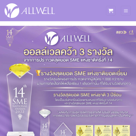
ข้าม
ไป
ยัง
เนื้อหา