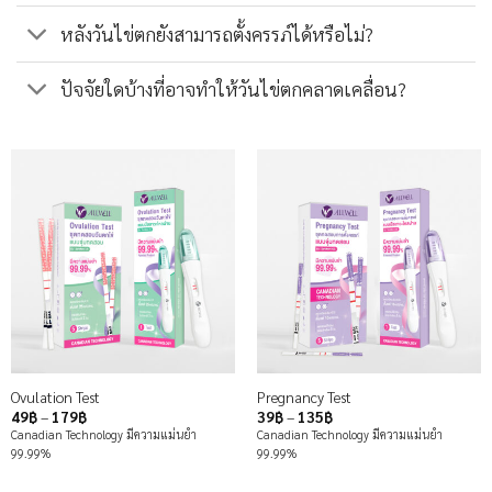
หลังวันไข่ตกยังสามารถตั้งครรภ์ได้หรือไม่?
ปัจจัยใดบ้างที่อาจทำให้วันไข่ตกคลาดเคลื่อน?
Ovulation Test
Pregnancy Test
Price
Price
49
฿
–
179
฿
39
฿
–
135
฿
range:
range:
Canadian Technology มีความแม่นยำ
Canadian Technology มีความแม่นยำ
49฿
39฿
99.99%
99.99%
through
through
179฿
135฿