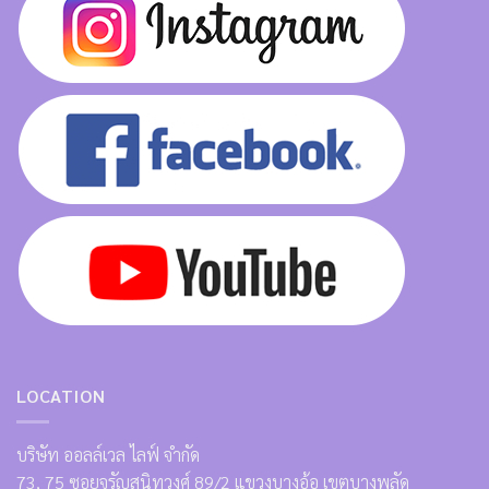
LOCATION
บริษัท ออลล์เวล ไลฟ์ จำกัด
73, 75 ซอยจรัญสนิทวงศ์ 89/2 แขวงบางอ้อ เขตบางพลัด