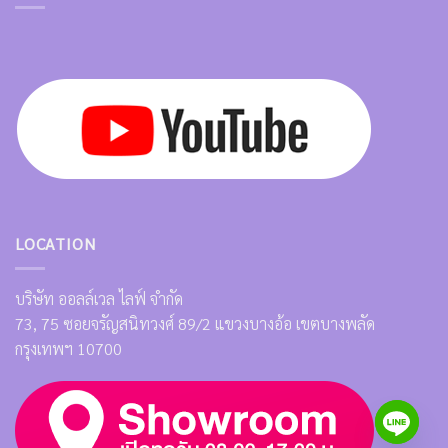
LOCATION
บริษัท ออลล์เวล ไลฟ์ จำกัด
73, 75 ซอยจรัญสนิทวงศ์ 89/2 แขวงบางอ้อ เขตบางพลัด
กรุงเทพฯ 10700