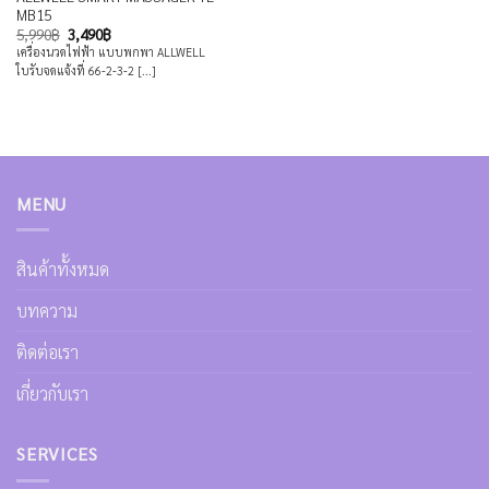
MB15
Original
Current
5,990
฿
3,490
฿
price
price
เครื่องนวดไฟฟ้า แบบพกพา ALLWELL
was:
is:
ใบรับจดแจ้งที่ 66-2-3-2 [...]
5,990฿.
3,490฿.
MENU
สินค้าทั้งหมด
บทความ
ติดต่อเรา
เกี่ยวกับเรา
SERVICES