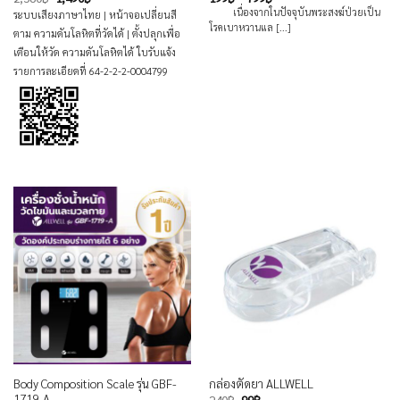
price
price
range:
เนื่องจากในปัจจุบันพระสงฆ์ป่วยเป็น
ระบบเสียงภาษาไทย | หน้าจอเปลี่ยนสี
was:
is:
199฿
โรคเบาหวานแล [...]
2,580฿.
1,490฿.
through
ตาม ความดันโลหิตที่วัดได้ | ตั้งปลุกเพื่อ
799฿
เตือนให้วัด ความดันโลหิตได้ ใบรับแจ้ง
รายการละเอียดที่ 64-2-2-2-0004799
Body Composition Scale รุ่น GBF-
กล่องตัดยา ALLWELL
1719-A
Original
Current
240
฿
99
฿