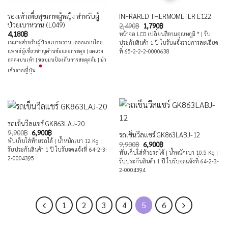
รองเท้าเพื่อสุขภาพผู้หญิง สำหรับผู้
INFRARED THERMOMETER E122
ป่วยเบาหวาน (L049)
Original
Current
2,490
฿
1,790
฿
price
price
4,180
฿
หน้าจอ LCD เปลี่ยนสีตามอุณหภูมิ * | รับ
was:
is:
ประกันสินค้า 1 ปี ใบรับแจ้งรายการละเอียด
เหมาะสำหรับผู้ป่วยเบาหวาน | ออกแบบโดย
2,490฿.
1,790฿.
ที่ 65-2-2-2-0000638
แพทย์ผู้เชี่ยวชาญด้านข้อและกระดูก | ลดแรง
กดลงบนเท้า | ขอบมนป้องกันการสะดุดล้ม | นำ
เข้าจากญี่ปุ่น
รถเข็นวีลแชร์ GK863LAJ-20
Original
Current
9,900
฿
6,900
฿
รถเข็นวีลแชร์ GK863LABJ-12
price
price
พับเก็บใส่ท้ายรถได้ | น้ำหนักเบา 12 Kg |
Original
Current
9,900
฿
6,900
฿
was:
is:
price
price
รับประกันสินค้า 1 ปี ใบรับจดแจ้งที่ 64-2-3-
9,900฿.
6,900฿.
พับเก็บใส่ท้ายรถได้ | น้ำหนักเบา 10.5 Kg |
was:
is:
2-0004395
รับประกันสินค้า 1 ปี ใบรับจดแจ้งที่ 64-2-3-
9,900฿.
6,900฿.
2-0004394
1
2
3
4
5
6