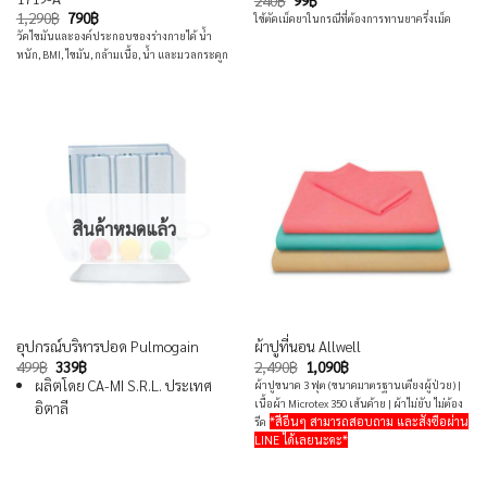
price
price
Original
Current
1,290
฿
790
฿
ใช้ตัดเม็ดยาในกรณีที่ต้องการทานยาครึ่งเม็ด
was:
is:
price
price
วัดไขมันและองค์ประกอบของร่างกายได้ น้ำ
240฿.
99฿.
was:
is:
หนัก, BMI, ไขมัน, กล้ามเนื้อ, น้ำ และมวลกระดูก
1,290฿.
790฿.
สินค้าหมดแล้ว
อุปกรณ์บริหารปอด Pulmogain
ผ้าปูที่นอน Allwell
Original
Current
Original
Current
499
฿
339
฿
2,490
฿
1,090
฿
price
price
price
price
ผลิตโดย CA-MI S.R.L. ประเทศ
ผ้าปูขนาด 3 ฟุต (ขนาดมาตรฐานเตียงผู้ป่วย) |
was:
is:
was:
is:
เนื้อผ้า Microtex 350 เส้นด้าย | ผ้าไม่ยับ ไม่ต้อง
อิตาลี
499฿.
339฿.
2,490฿.
1,090฿.
*สีอื่นๆ สามารถสอบถาม และสั่งซื้อผ่าน
รีด
LINE ได้เลยนะคะ*