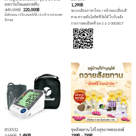
ลดการเกิดแผลกดทับ
1,290
฿
Original
Current
449,000
฿
220,000
฿
ระบบเสียงภาษาไทย | หน้าจอเปลี่ยนสี
price
price
นั่งพักผ่อน | ปรับเอนหลังได้ | นำเข้าจากประเทศ
was:
is:
ตาม ความดันโลหิตที่วัดได้ ใบรับแจ้ง
อังกฤษ
449,000฿.
220,000฿.
รายการละเอียดที่ 64-2-2-2-0003817
BSX532
ชุดสังฆทาน ใส่ใจสุขภาพพระสงฆ์
Original
Current
Price
2,580
฿
1,490
฿
199
฿
–
799
฿