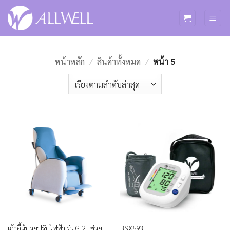
ข้าม
ไป
ยัง
เนื้อหา
หน้าหลัก
/
สินค้าทั้งหมด
/
หน้า 5
เก้าอี้ผู้ป่วยปรับไฟฟ้า รุ่น G-2 | ช่วย
BSX593