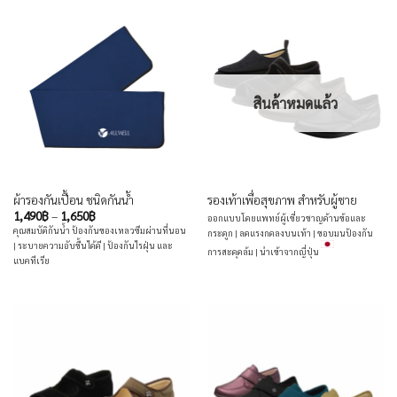
สินค้าหมดแล้ว
ผ้ารองกันเปื้อน ชนิดกันน้ำ
รองเท้าเพื่อสุขภาพ สำหรับผู้ชาย
Price
1,490
฿
–
1,650
฿
ออกแบบโดยแพทย์ผู้เชี่ยวชาญด้านข้อและ
range:
คุณสมบัติกันน้ำ ป้องกันของเหลวซึมผ่านที่นอน
กระดูก | ลดแรงกดลงบนเท้า | ขอบมนป้องกัน
1,490฿
| ระบายความอับชื้นได้ดี | ป้องกันไรฝุ่น และ
through
การสะดุดล้ม | นำเข้าจากญี่ปุ่น
1,650฿
แบคทีเรีย