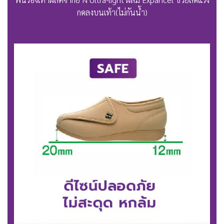
กดลงบนเท้า(ไม่กันน้ำ)