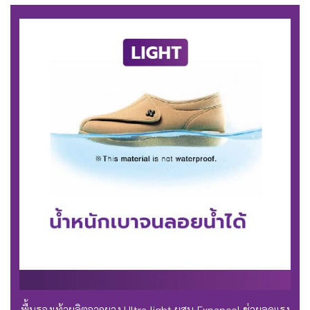
พื้นรองเท้าผลิตจากยาง Ultra-light ผสม Expancel
ช่วยลดแรง