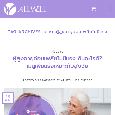
ข้าม
ไป
ยัง
เนื้อหา
TAG ARCHIVES:
อาหารผู้สูงอายุอ่อนเพลียไม่มีแรง
ผู้สูงอายุ
ผู้สูงอายุอ่อนเพลียไม่มีแรง กินอะไรดี?
เมนูเพิ่มแรงเหมาะกับสูงวัย
POSTED ON
19/07/2023
BY
ALLWELLHEALTHCARE
19
ก.ค.