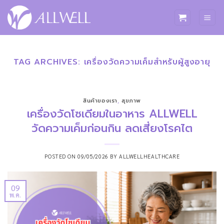
ข้าม
ไป
ยัง
เนื้อหา
TAG ARCHIVES:
เครื่องวัดความเค็มสำหรับผู้สูงอายุ
สินค้าของเรา
,
สุขภาพ
เครื่องวัดโซเดียมในอาหาร ALLWELL
วัดความเค็มก่อนกิน ลดเสี่ยงโรคไต
POSTED ON
09/05/2026
BY
ALLWELLHEALTHCARE
09
พ.ค.