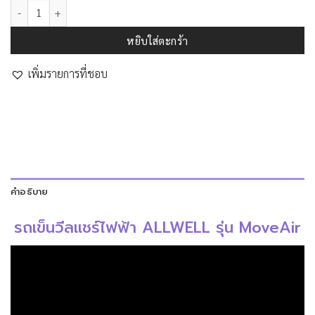
จำนวน รถเข็นวีลแชร์ไฟฟ้า MoveAir ชิ้น
หยิบใส่ตะกร้า
เพิ่มรายการที่ชอบ
คำอธิบาย
รถเข็นวีลแชร์ไฟฟ้า ALLWELL รุ่น MoveAir