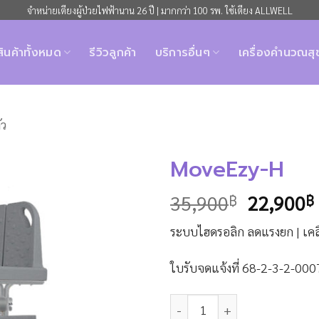
จำหน่ายเตียงผู้ป่วยไฟฟ้านาน 26 ปี | มากกว่า 100 รพ. ใช้เตียง ALLWELL
สินค้าทั้งหมด
รีวิวลูกค้า
บริการอื่นๆ
เครื่องคำนวณส
ัว
MoveEzy-H
Original
35,900
฿
22,900
฿
price
ระบบไฮดรอลิก ลดแรงยก | เคลื่
was:
35,900฿
ใบรับจดแจ้งที่ 68-2-3-2-00
จำนวน MoveEzy-H ชิ้น