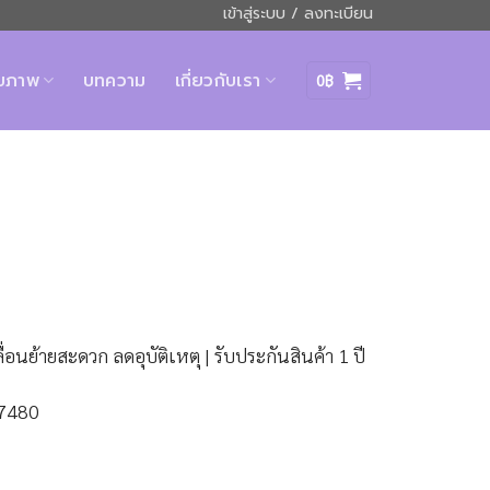
เข้าสู่ระบบ / ลงทะเบียน
ุขภาพ
บทความ
เกี่ยวกับเรา
0
฿
Current
price
อนย้ายสะดวก ลดอุบัติเหตุ | รับประกันสินค้า 1 ปี
is:
.
22,900฿.
07480