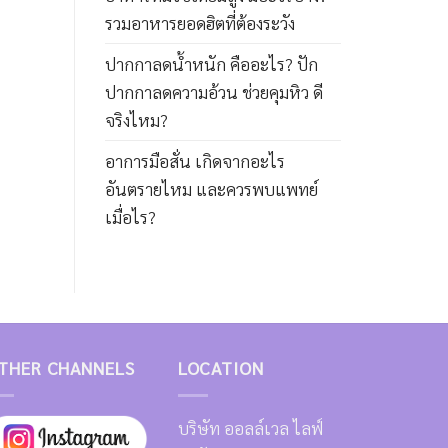
รวมอาหารยอดฮิตที่ต้องระวัง
ปากกาลดน้ำหนัก คืออะไร? ปัก
ปากกาลดความอ้วน ช่วยคุมหิว ดี
จริงไหม?
อาการมือสั่น เกิดจากอะไร
อันตรายไหม และควรพบแพทย์
เมื่อไร?
THER CHANNELS
LOCATION
บริษัท ออลล์เวล ไลฟ์