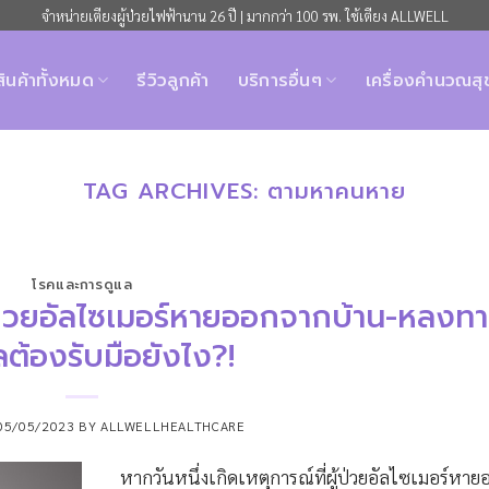
จำหน่ายเตียงผู้ป่วยไฟฟ้านาน 26 ปี | มากกว่า 100 รพ. ใช้เตียง ALLWELL
สินค้าทั้งหมด
รีวิวลูกค้า
บริการอื่นๆ
เครื่องคำนวณส
TAG ARCHIVES:
ตามหาคนหาย
โรคและการดูแล
ู้ป่วยอัลไซเมอร์หายออกจากบ้าน-หลงท
แลต้องรับมือยังไง?!
05/05/2023
BY
ALLWELLHEALTHCARE
หากวันหนึ่งเกิดเหตุการณ์ที่ผู้ป่วยอัลไซเมอร์หา