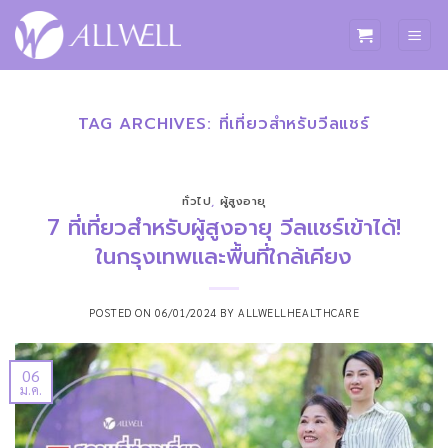
ข้าม
ไป
ยัง
เนื้อหา
TAG ARCHIVES:
ที่เที่ยวสำหรับวีลแชร์
ทั่วไป
,
ผู้สูงอายุ
7 ที่เที่ยวสำหรับผู้สูงอายุ วีลแชร์เข้าได้!
ในกรุงเทพและพื้นที่ใกล้เคียง
POSTED ON
06/01/2024
BY
ALLWELLHEALTHCARE
06
ม.ค.