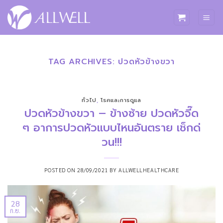
ข้าม
ไป
ยัง
เนื้อหา
TAG ARCHIVES:
ปวดหัวข้างขวา
ทั่วไป
,
โรคและการดูแล
ปวดหัวข้างขวา – ข้างซ้าย ปวดหัวจี๊ด
ๆ อาการปวดหัวแบบไหนอันตราย เช็กด่
วน!!!
POSTED ON
28/09/2021
BY
ALLWELLHEALTHCARE
28
ก.ย.