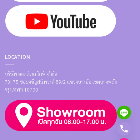
LOCATION
บริษัท ออลล์เวล ไลฟ์ จำกัด
73, 75 ซอยจรัญสนิทวงศ์ 89/2 แขวงบางอ้อ เขตบางพลัด
กรุงเทพฯ 10700