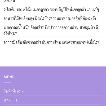
เสี่ยงล้ม
9 ไอเดีย ของพรีเมี่ยมแจกลูกค้า ของขวัญปีใหม่แจกลูกค้า แบบเก๋ๆ
อาหารที่มีโซเดียมสูง มีอะไรบ้าง? รวมอาหารยอดฮิตที่ต้องระวัง
ปากกาลดน้ำหนัก คืออะไร? ปักปากกาลดความอ้วน ช่วยคุมหิว ดี
จริงไหม?
อาการมือสั่น เกิดจากอะไร อันตรายไหม และควรพบแพทย์เมื่อไร?
MENU
สินค้าทั้งหมด
บทความ