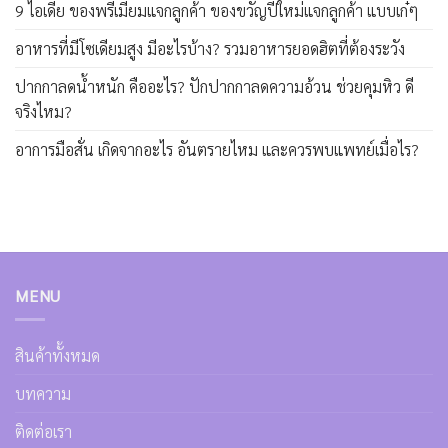
9 ไอเดีย ของพรีเมี่ยมแจกลูกค้า ของขวัญปีใหม่แจกลูกค้า แบบเก๋ๆ
อาหารที่มีโซเดียมสูง มีอะไรบ้าง? รวมอาหารยอดฮิตที่ต้องระวัง
ปากกาลดน้ำหนัก คืออะไร? ปักปากกาลดความอ้วน ช่วยคุมหิว ดี
จริงไหม?
อาการมือสั่น เกิดจากอะไร อันตรายไหม และควรพบแพทย์เมื่อไร?
MENU
สินค้าทั้งหมด
บทความ
ติดต่อเรา