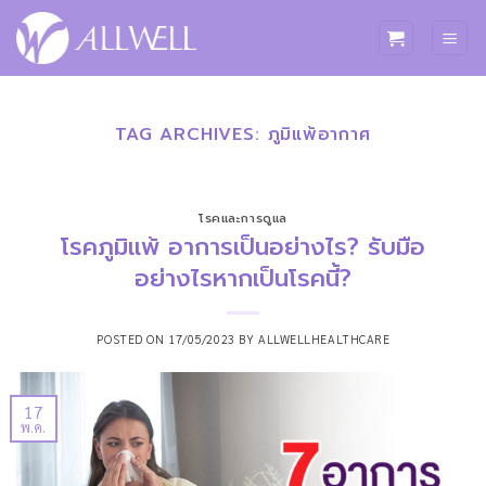
ข้าม
ไป
ยัง
เนื้อหา
TAG ARCHIVES:
ภูมิแพ้อากาศ
โรคและการดูแล
โรคภูมิแพ้ อาการเป็นอย่างไร? รับมือ
อย่างไรหากเป็นโรคนี้?
POSTED ON
17/05/2023
BY
ALLWELLHEALTHCARE
17
พ.ค.