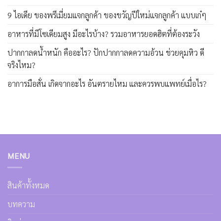
9 ไอเดีย ของพรีเมี่ยมแจกลูกค้า ของขวัญปีใหม่แจกลูกค้า แบบเก๋ๆ
อาหารที่มีโซเดียมสูง มีอะไรบ้าง? รวมอาหารยอดฮิตที่ต้องระวัง
ปากกาลดน้ำหนัก คืออะไร? ปักปากกาลดความอ้วน ช่วยคุมหิว ดี
จริงไหม?
อาการมือสั่น เกิดจากอะไร อันตรายไหม และควรพบแพทย์เมื่อไร?
MENU
สินค้าทั้งหมด
บทความ