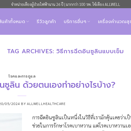
จำหน่ายเตียงผู้ป่วยไฟฟ้านาน 26 ปี | มากกว่า 100 รพ. ใช้เตียง ALLWELL
สินค้าทั้งหมด
รีวิวลูกค้า
บริการอื่นๆ
เครื่องคำนวณส
TAG ARCHIVES:
วิธีการฉีดอินซูลินแบบเข็ม
โรคและการดูแล
อินซูลิน ด้วยตนเองทำอย่างไรบ้าง?
20/05/2024
BY
ALLWELLHEALTHCARE
การฉีดอินซูลินเป็นหนึ่งในวิธีที่เรามักคุ้นเคยว่าเป็นว
ช่วยในการรักษาโรคเบาหวาน แต่โรคเบาหวานเอง