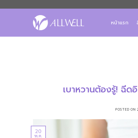
ข้าม
ไป
ยัง
หน้าแรก
เนื้อหา
เบาหวานต้องรู้! ฉีด
POSTED ON
20
พ.ค.