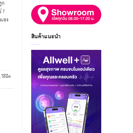
ุก
่ ?
วเอง
สินค้าแนะนำ
,
วิธีฉีด