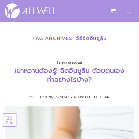
ข้าม
ไป
ยัง
เนื้อหา
TAG ARCHIVES:
วิธีฉีดอินซูลิน
โรคและการดูแล
เบาหวานต้องรู้! ฉีดอินซูลิน ด้วยตนเอง
ทำอย่างไรบ้าง?
POSTED ON
20/05/2024
BY
ALLWELLHEALTHCARE
20
พ.ค.