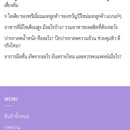
เสี่ยงล้ม
9 ไอเดีย ของพรีเมี่ยมแจกลูกค้า ของขวัญปีใหม่แจกลูกค้า แบบเก๋ๆ
อาหารที่มีโซเดียมสูง มีอะไรบ้าง? รวมอาหารยอดฮิตที่ต้องระวัง
ปากกาลดน้ำหนัก คืออะไร? ปักปากกาลดความอ้วน ช่วยคุมหิว ดี
จริงไหม?
อาการมือสั่น เกิดจากอะไร อันตรายไหม และควรพบแพทย์เมื่อไร?
MENU
สินค้าทั้งหมด
บทความ