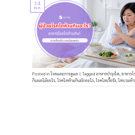
14
พ.ค.
Posted in
โรคและการดูแล
|
Tagged
อาหารบำรุงไต
,
อาหารโ
กินผลไม้อะไร
,
โรคไตห้ามกินผักอะไร
,
โรคไตเรื้อรัง
,
ไตบวมห้า