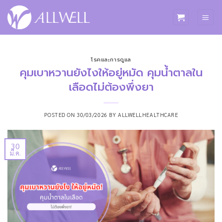
ข้าม
ไป
ยัง
เนื้อหา
โรคและการดูแล
คุมเบาหวานยังไงให้อยู่หมัด คุมน้ำตาลใน
เลือดไม่ต้องพึ่งยา
POSTED ON
30/03/2026
BY
ALLWELLHEALTHCARE
30
มี.ค.