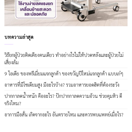
บทความล่าสุด
วิธียกผู้ป่วยติดเตียงคนเดียว ทำอย่างไรไม่ให้ปวดหลังและผู้ป่วยไม่
เสี่ยงล้ม
9 ไอเดีย ของพรีเมี่ยมแจกลูกค้า ของขวัญปีใหม่แจกลูกค้า แบบเก๋ๆ
อาหารที่มีโซเดียมสูง มีอะไรบ้าง? รวมอาหารยอดฮิตที่ต้องระวัง
ปากกาลดน้ำหนัก คืออะไร? ปักปากกาลดความอ้วน ช่วยคุมหิว ดี
จริงไหม?
อาการมือสั่น เกิดจากอะไร อันตรายไหม และควรพบแพทย์เมื่อไร?