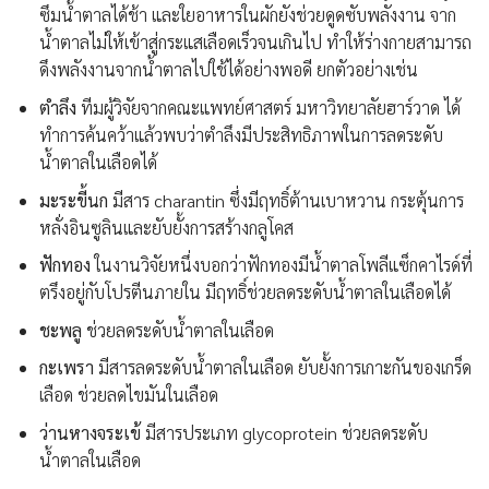
ซึมน้ำตาลได้ช้า และใยอาหารในผักยังช่วยดูดซับพลังงาน จาก
น้ำตาลไม่ให้เข้าสู่กระแสเลือดเร็วจนเกินไป ทำให้ร่างกายสามารถ
ดึงพลังงานจากน้ำตาลไปใช้ได้อย่างพอดี ยกตัวอย่างเช่น
ตำลึง
ทีมผู้วิจัยจากคณะแพทย์ศาสตร์ มหาวิทยาลัยฮาร์วาด ได้
ทำการค้นคว้าแล้วพบว่าตำลึงมีประสิทธิภาพในการลดระดับ
น้ำตาลในเลือดได้
มะระขี้นก
มีสาร charantin ซึ่งมีฤทธิ์ต้านเบาหวาน กระตุ้นการ
หลั่งอินซูลินและยับยั้งการสร้างกลูโคส
ฟักทอง
ในงานวิจัยหนึ่งบอกว่าฟักทองมีน้ำตาลโพลีแซ็กคาไรด์ที่
ตรึงอยู่กับโปรตีนภายใน มีฤทธิ์ช่วยลดระดับน้ำตาลในเลือดได้
ชะพลู
ช่วยลดระดับน้ำตาลในเลือด
กะเพรา
มีสารลดระดับน้ำตาลในเลือด ยับยั้งการเกาะกันของเกร็ด
เลือด ช่วยลดไขมันในเลือด
ว่านหางจระเข้
มีสารประเภท glycoprotein ช่วยลดระดับ
น้ำตาลในเลือด