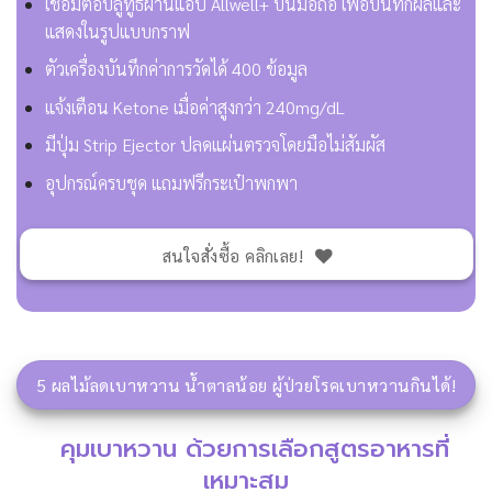
เชื่อมต่อบลูทูธผ่านแอป Allwell+ บนมือถือ เพื่อบันทึกผลและ
แสดงในรูปแบบกราฟ
ตัวเครื่องบันทึกค่าการวัดได้ 400 ข้อมูล
แจ้งเตือน Ketone เมื่อค่าสูงกว่า 240mg/dL
มีปุ่ม Strip Ejector ปลดแผ่นตรวจโดยมือไม่สัมผัส
อุปกรณ์ครบชุด แถมฟรีกระเป๋าพกพา
สนใจสั่งซื้อ คลิกเลย!
5 ผลไม้ลดเบาหวาน น้ำตาลน้อย ผู้ป่วยโรคเบาหวานกินได้!
คุมเบาหวาน ด้วยการเลือกสูตรอาหารที่
เหมาะสม