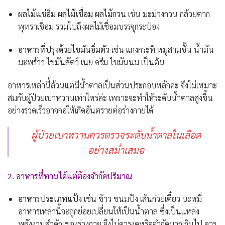
ผลไม้แช่อิ่ม ผลไม้เชื่อม ผลไม้กวน
เช่น มะม่วงกวน กล้วยตาก
พุทราเชื่อม รวมไปถึงผลไม้เชื่อมบรรจุกระป๋อง
อาหารที่ปรุงด้วยไขมันอิ่มตัว
เช่น แกงกระทิ หมูสามชั้น น้ำมัน
มะพร้าว ไขมันสัตว์ เนย ครีม ไขมันนม เป็นต้น
อาหารเหล่านี้ล้วนแต่มีน้ำตาลเป็นส่วนประกอบหลักค่ะ จึงไม่เหมาะ
สมกับผู้ป่วยเบาหวานเท่าไหร่ค่ะ เพราะจะทำให้ระดับน้ำตาลสูงขึ้น
อย่างรวดเร็วอาจก่อให้เกิดอันตรายต่อร่างกายได้
ผู้ป่วยเบาหวานควรตรวจระดับน้ำตาลในเลือด
อย่างสม่ำเสมอ
2. อาหารที่ทานได้แต่ต้องจำกัดปริมาณ
อาหารประเภทแป้ง
เช่น ข้าว ขนมปัง เส้นก๋วยเตี๋ยว บะหมี่
อาหารเหล่านี้จะถูกย่อยเปลี่ยนให้เป็นน้ำตาล ซึ่งเป็นแหล่ง
พลังงานสำคัญของร่างกาย จึงไม่ควรงดหรือจำกัดมากเกินไป ควร