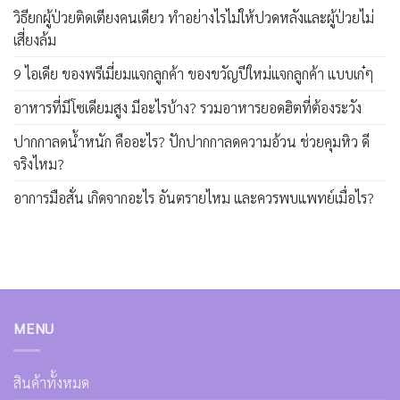
วิธียกผู้ป่วยติดเตียงคนเดียว ทำอย่างไรไม่ให้ปวดหลังและผู้ป่วยไม่
เสี่ยงล้ม
9 ไอเดีย ของพรีเมี่ยมแจกลูกค้า ของขวัญปีใหม่แจกลูกค้า แบบเก๋ๆ
อาหารที่มีโซเดียมสูง มีอะไรบ้าง? รวมอาหารยอดฮิตที่ต้องระวัง
ปากกาลดน้ำหนัก คืออะไร? ปักปากกาลดความอ้วน ช่วยคุมหิว ดี
จริงไหม?
อาการมือสั่น เกิดจากอะไร อันตรายไหม และควรพบแพทย์เมื่อไร?
MENU
สินค้าทั้งหมด