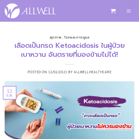
ข้าม
ไป
ยัง
เนื้อหา
สุขภาพ
,
โรคและการดูแล
เลือดเป็นกรด Ketoacidosis ในผู้ป่วย
เบาหวาน อันตรายที่มองข้ามไม่ได้!
POSTED ON
12/02/2021
BY
ALLWELLHEALTHCARE
12
ก.พ.