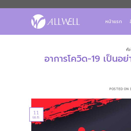
ข้าม
ไป
ยัง
หน้าแรก
เนื้อหา
ทั่
อาการโควิด-19 เป็นอย่
POSTED ON
11
เม.ย.