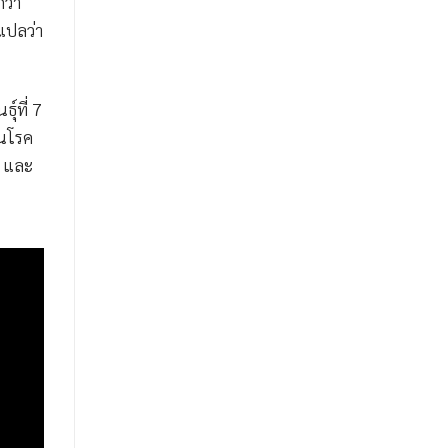
กว่า
แปลว่า
์ที่ 7
ันโรค
e และ