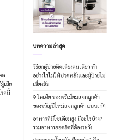
บทความล่าสุด
วิธียกผู้ป่วยติดเตียงคนเดียว ทำ
ลอด
อย่างไรไม่ให้ปวดหลังและผู้ป่วยไม่
ู้เสีย
เสี่ยงล้ม
รคนี้
9 ไอเดีย ของพรีเมี่ยมแจกลูกค้า
ของขวัญปีใหม่แจกลูกค้า แบบเก๋ๆ
อาหารที่มีโซเดียมสูง มีอะไรบ้าง?
รวมอาหารยอดฮิตที่ต้องระวัง
ปากกาลดน้ำหนัก คืออะไร? ปัก