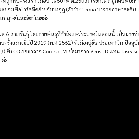
่งที่ถูกพบครั้งแรก เมื่อปี 1960 (พ.ศ.2503) เรียกได้ว่าถูกค้นพบมา
ณะของเชื้อไวรัสที่คล้ายกับมงกุฎ (คำว่า Corona มาจากภาษาละติน 
้งในมนุษย์และสัตว์เลยค่ะ
6 สายพันธุ์ โดยสายพันธุ์ที่กำลังแพร่ระบาดในตอนนี้ เป็นสายพันธุ
พบครั้งแรกเมื่อปี 2019 (พ.ศ.2562) ที่เมืองอู่ฮั่น ประเทศจีน ปัจจุบ
-19) ซึ่ง CO ย่อมาจาก Corona , VI ย่อมาจาก Virus , D แทน Diseas
 ค่ะ