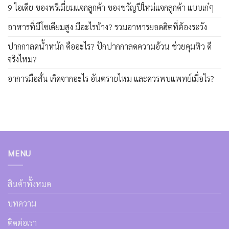
9 ไอเดีย ของพรีเมี่ยมแจกลูกค้า ของขวัญปีใหม่แจกลูกค้า แบบเก๋ๆ
อาหารที่มีโซเดียมสูง มีอะไรบ้าง? รวมอาหารยอดฮิตที่ต้องระวัง
ปากกาลดน้ำหนัก คืออะไร? ปักปากกาลดความอ้วน ช่วยคุมหิว ดี
จริงไหม?
อาการมือสั่น เกิดจากอะไร อันตรายไหม และควรพบแพทย์เมื่อไร?
MENU
สินค้าทั้งหมด
บทความ
ติดต่อเรา