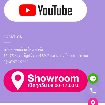
LOCATION
บริษัท ออลล์เวล ไลฟ์ จำกัด
73, 75 ซอยจรัญสนิทวงศ์ 89/2 แขวงบางอ้อ เขตบางพลัด
กรุงเทพฯ 10700