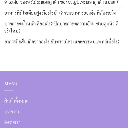
9 ไอเดีย ของพรีเมี่ยมแจกลูกค้า ของขวัญปีใหม่แจกลูกค้า แบบเก๋ๆ
อาหารที่มีโซเดียมสูง มีอะไรบ้าง? รวมอาหารยอดฮิตที่ต้องระวัง
ปากกาลดน้ำหนัก คืออะไร? ปักปากกาลดความอ้วน ช่วยคุมหิว ดี
จริงไหม?
อาการมือสั่น เกิดจากอะไร อันตรายไหม และควรพบแพทย์เมื่อไร?
MENU
สินค้าทั้งหมด
บทความ
ติดต่อเรา