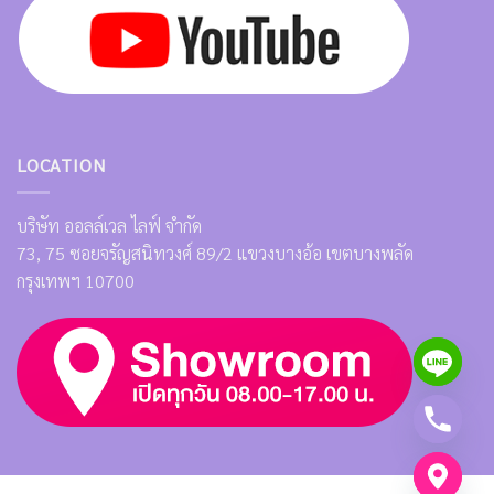
LOCATION
บริษัท ออลล์เวล ไลฟ์ จำกัด
73, 75 ซอยจรัญสนิทวงศ์ 89/2 แขวงบางอ้อ เขตบางพลัด
กรุงเทพฯ 10700