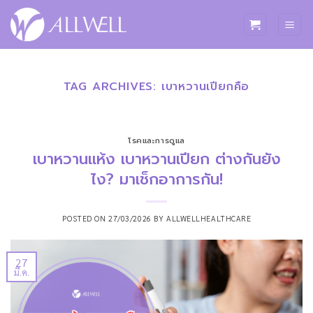
ข้าม
ไป
ยัง
เนื้อหา
TAG ARCHIVES:
เบาหวานเปียกคือ
โรคและการดูแล
เบาหวานแห้ง เบาหวานเปียก ต่างกันยัง
ไง? มาเช็กอาการกัน!
POSTED ON
27/03/2026
BY
ALLWELLHEALTHCARE
27
มี.ค.