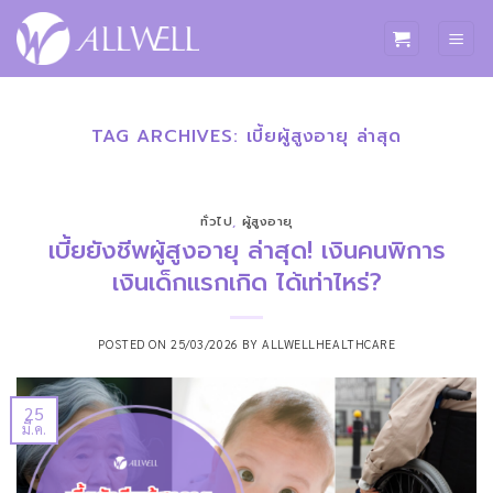
ข้าม
ไป
ยัง
เนื้อหา
TAG ARCHIVES:
เบี้ยผู้สูงอายุ ล่าสุด
ทั่วไป
,
ผู้สูงอายุ
เบี้ยยังชีพผู้สูงอายุ ล่าสุด! เงินคนพิการ
เงินเด็กแรกเกิด ได้เท่าไหร่?
POSTED ON
25/03/2026
BY
ALLWELLHEALTHCARE
25
มี.ค.