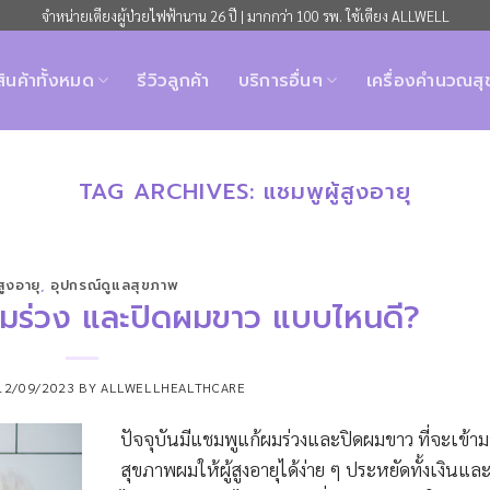
จำหน่ายเตียงผู้ป่วยไฟฟ้านาน 26 ปี | มากกว่า 100 รพ. ใช้เตียง ALLWELL
สินค้าทั้งหมด
รีวิวลูกค้า
บริการอื่นๆ
เครื่องคำนวณส
TAG ARCHIVES:
แชมพูผู้สูงอายุ
้สูงอายุ
,
อุปกรณ์ดูแลสุขภาพ
้ผมร่วง และปิดผมขาว แบบไหนดี?
12/09/2023
BY
ALLWELLHEALTHCARE
ปัจจุบันมีแชมพูแก้ผมร่วงและปิดผมขาว ที่จะเข้า
สุขภาพผมให้ผู้สูงอายุได้ง่าย ๆ ประหยัดทั้งเงินแล