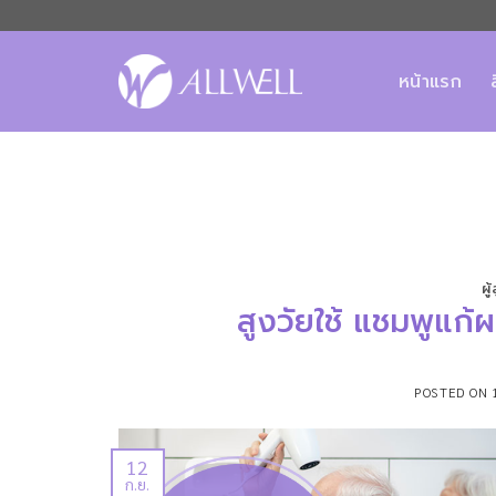
ข้าม
ไป
ยัง
หน้าแรก
เนื้อหา
ผู
สูงวัยใช้ แชมพูแก
POSTED ON
12
ก.ย.