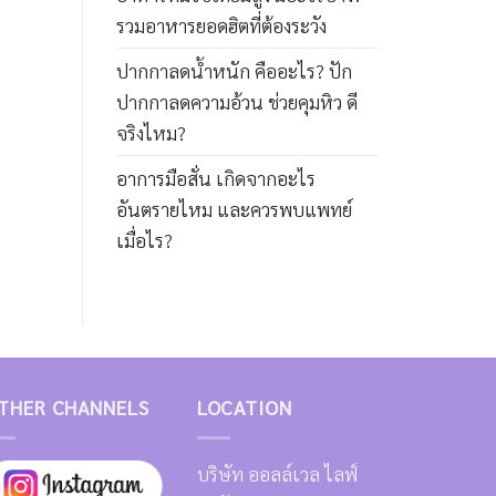
รวมอาหารยอดฮิตที่ต้องระวัง
ปากกาลดน้ำหนัก คืออะไร? ปัก
ปากกาลดความอ้วน ช่วยคุมหิว ดี
จริงไหม?
อาการมือสั่น เกิดจากอะไร
อันตรายไหม และควรพบแพทย์
เมื่อไร?
THER CHANNELS
LOCATION
บริษัท ออลล์เวล ไลฟ์