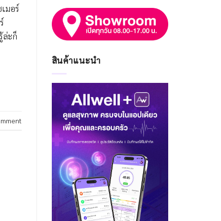
ซเมอร์
ร์
้ล่ะก็
สินค้าแนะนำ
omment