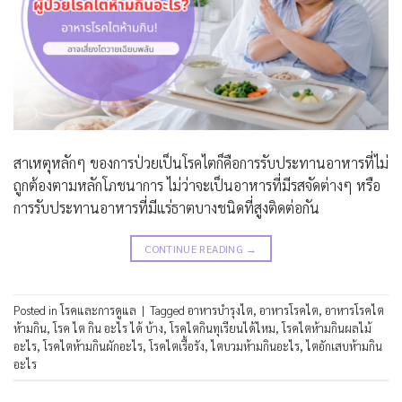
สาเหตุหลักๆ ของการป่วยเป็นโรคไตก็คือการรับประทานอาหารที่ไม่
ถูกต้องตามหลักโภชนาการ ไม่ว่าจะเป็นอาหารที่มีรสจัดต่างๆ หรือ
การรับประทานอาหารที่มีแร่ธาตบางชนิดที่สูงติดต่อกัน
CONTINUE READING
→
Posted in
โรคและการดูแล
|
Tagged
อาหารบำรุงไต
,
อาหารโรคไต
,
อาหารโรคไต
ห้ามกิน
,
โรค ไต กิน อะไร ได้ บ้าง
,
โรคไตกินทุเรียนได้ไหม
,
โรคไตห้ามกินผลไม้
อะไร
,
โรคไตห้ามกินผักอะไร
,
โรคไตเรื้อรัง
,
ไตบวมห้ามกินอะไร
,
ไตอักเสบห้ามกิน
อะไร