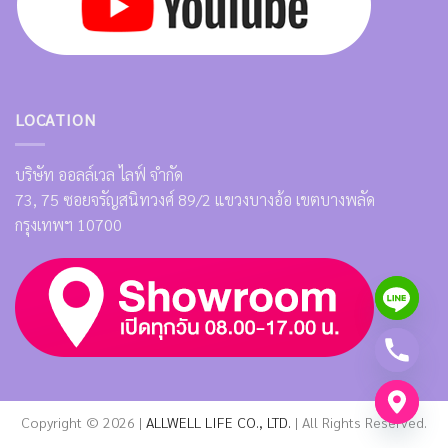
LOCATION
บริษัท ออลล์เวล ไลฟ์ จำกัด
73, 75 ซอยจรัญสนิทวงศ์ 89/2 แขวงบางอ้อ เขตบางพลัด
กรุงเทพฯ 10700
Copyright © 2026 |
ALLWELL LIFE CO., LTD.
| All Rights Reserved.