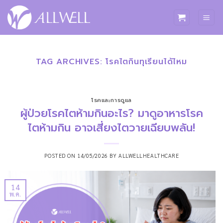
ข้าม
ไป
ยัง
เนื้อหา
TAG ARCHIVES:
โรคไตกินทุเรียนได้ไหม
โรคและการดูแล
ผู้ป่วยโรคไตห้ามกินอะไร? มาดูอาหารโรค
ไตห้ามกิน อาจเสี่ยงไตวายเฉียบพลัน!
POSTED ON
14/05/2026
BY
ALLWELLHEALTHCARE
14
พ.ค.