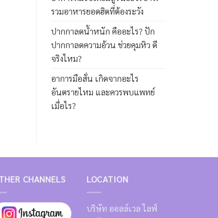
รวมอาหารยอดฮิตที่ต้องระวัง
ปากกาลดน้ำหนัก คืออะไร? ปัก
ปากกาลดความอ้วน ช่วยคุมหิว ดี
จริงไหม?
อาการมือสั่น เกิดจากอะไร
อันตรายไหม และควรพบแพทย์
เมื่อไร?
THER CHANNELS
LOCATION
บริษัท ออลล์เวล ไลฟ์