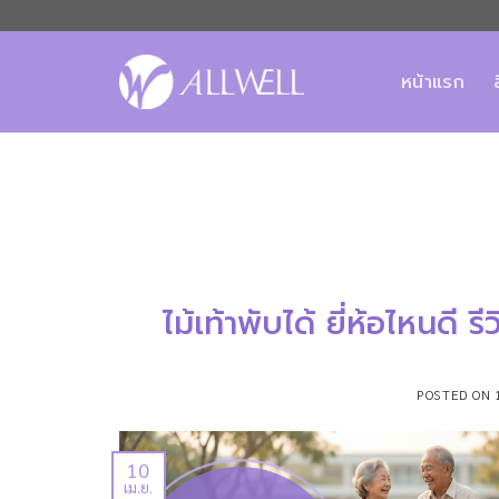
ข้าม
ไป
ยัง
หน้าแรก
เนื้อหา
ไม้เท้าพับได้ ยี่ห้อไหนดี 
POSTED ON
10
เม.ย.