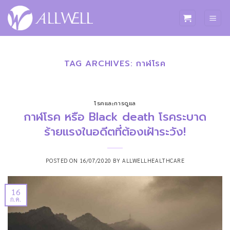
ข้าม
ไป
ยัง
เนื้อหา
TAG ARCHIVES:
กาฬโรค
โรคและการดูแล
กาฬโรค หรือ Black death โรคระบาด
ร้ายแรงในอดีตที่ต้องเฝ้าระวัง!
POSTED ON
16/07/2020
BY
ALLWELLHEALTHCARE
16
ก.ค.