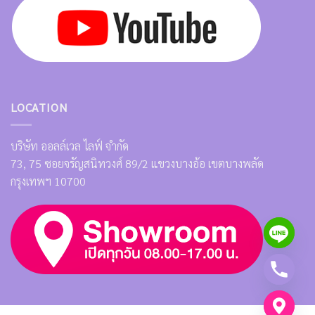
LOCATION
บริษัท ออลล์เวล ไลฟ์ จำกัด
73, 75 ซอยจรัญสนิทวงศ์ 89/2 แขวงบางอ้อ เขตบางพลัด
กรุงเทพฯ 10700