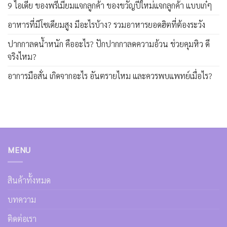
9 ไอเดีย ของพรีเมี่ยมแจกลูกค้า ของขวัญปีใหม่แจกลูกค้า แบบเก๋ๆ
อาหารที่มีโซเดียมสูง มีอะไรบ้าง? รวมอาหารยอดฮิตที่ต้องระวัง
ปากกาลดน้ำหนัก คืออะไร? ปักปากกาลดความอ้วน ช่วยคุมหิว ดี
จริงไหม?
อาการมือสั่น เกิดจากอะไร อันตรายไหม และควรพบแพทย์เมื่อไร?
MENU
สินค้าทั้งหมด
บทความ
ติดต่อเรา