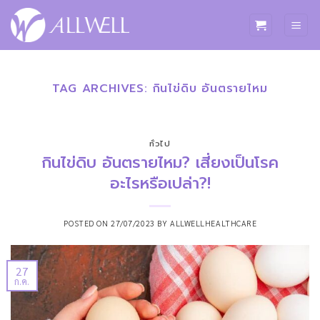
ข้าม
ไป
ยัง
เนื้อหา
TAG ARCHIVES:
กินไข่ดิบ อันตรายไหม
ทั่วไป
กินไข่ดิบ อันตรายไหม? เสี่ยงเป็นโรค
อะไรหรือเปล่า?!
POSTED ON
27/07/2023
BY
ALLWELLHEALTHCARE
27
ก.ค.