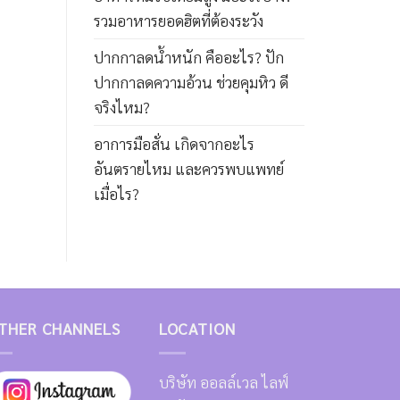
รวมอาหารยอดฮิตที่ต้องระวัง
ปากกาลดน้ำหนัก คืออะไร? ปัก
ปากกาลดความอ้วน ช่วยคุมหิว ดี
จริงไหม?
อาการมือสั่น เกิดจากอะไร
อันตรายไหม และควรพบแพทย์
เมื่อไร?
THER CHANNELS
LOCATION
บริษัท ออลล์เวล ไลฟ์