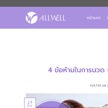
ข้าม
ไป
ยัง
หน้าแรก
เนื้อหา
4 ข้อห้ามในการนวด ถ
POSTED ON
24
มี.ค.