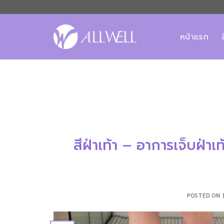
ข้าม
ไป
ยัง
หน้าแรก
เนื้อหา
สีฝ่าเท้า – อาการเจ็บฝ่า
POSTED ON