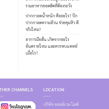
รวมอาหารยอดฮิตที่ต้องระวัง
ปากกาลดน้ำหนัก คืออะไร? ปัก
ปากกาลดความอ้วน ช่วยคุมหิว ดี
จริงไหม?
อาการมือสั่น เกิดจากอะไร
อันตรายไหม และควรพบแพทย์
เมื่อไร?
THER CHANNELS
LOCATION
บริษัท ออลล์เวล ไลฟ์