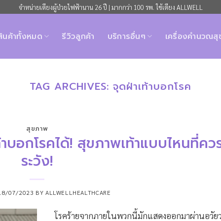
จำหน่ายเตียงผู้ป่วยไฟฟ้านาน 26 ปี | มากกว่า 100 รพ. ใช้เตียง ALLWELL
สินค้าทั้งหมด
รีวิวลูกค้า
บริการอื่นๆ
เครื่องคำนวณส
TAG ARCHIVES:
จุดฝ่าเท้าบอกโรค
สุขภาพ
เท้าบอกโรคได้! สุขภาพเท้าแบบไหนที่คว
ระวัง!
18/07/2023
BY
ALLWELLHEALTHCARE
โรคร้ายจากภายในพวกนี้มักแสดงออกมาผ่านอวัย