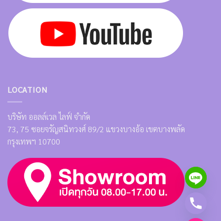
LOCATION
บริษัท ออลล์เวล ไลฟ์ จำกัด
73, 75 ซอยจรัญสนิทวงศ์ 89/2 แขวงบางอ้อ เขตบางพลัด
กรุงเทพฯ 10700