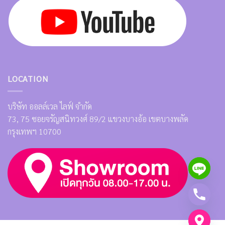
LOCATION
บริษัท ออลล์เวล ไลฟ์ จำกัด
73, 75 ซอยจรัญสนิทวงศ์ 89/2 แขวงบางอ้อ เขตบางพลัด
กรุงเทพฯ 10700