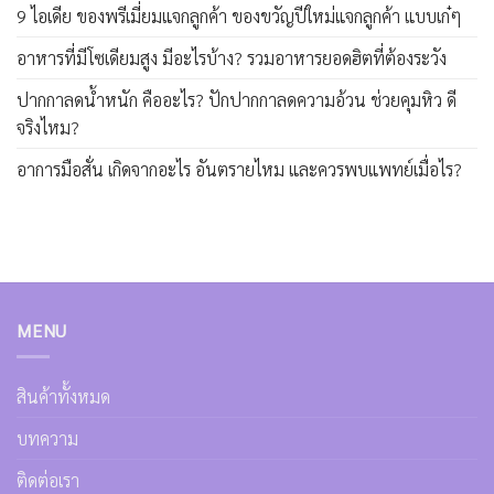
9 ไอเดีย ของพรีเมี่ยมแจกลูกค้า ของขวัญปีใหม่แจกลูกค้า แบบเก๋ๆ
อาหารที่มีโซเดียมสูง มีอะไรบ้าง? รวมอาหารยอดฮิตที่ต้องระวัง
ปากกาลดน้ำหนัก คืออะไร? ปักปากกาลดความอ้วน ช่วยคุมหิว ดี
จริงไหม?
อาการมือสั่น เกิดจากอะไร อันตรายไหม และควรพบแพทย์เมื่อไร?
MENU
สินค้าทั้งหมด
บทความ
ติดต่อเรา