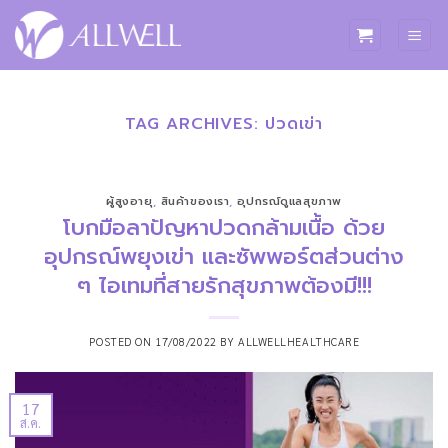
ข้าม
ไป
ยัง
เนื้อหา
TAG ARCHIVES:
ปวดเข่า
ผู้สูงอายุ
,
สินค้าของเรา
,
อุปกรณ์ดูแลสุขภาพ
โบกมือลาปัญหาปวดกล้ามเนื้อ ด้วย
อุปกรณ์พยุงเข่า และซัพพอร์ตส่วนต่าง
ๆ ไอเทมที่สายรักสุขภาพต้องมี!!!
POSTED ON
17/08/2022
BY
ALLWELLHEALTHCARE
17
ส.ค.