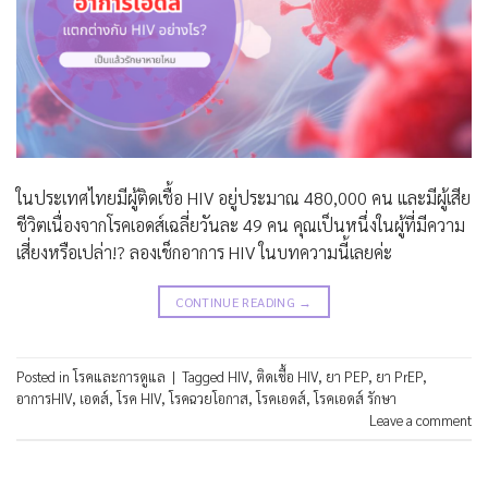
ในประเทศไทยมีผู้ติดเชื้อ HIV อยู่ประมาณ 480,000 คน และมีผู้เสีย
ชีวิตเนื่องจากโรคเอดส์เฉลี่ยวันละ 49 คน คุณเป็นหนึ่งในผู้ที่มีความ
เสี่ยงหรือเปล่า!? ลองเช็กอาการ HIV ในบทความนี้เลยค่ะ
CONTINUE READING
→
Posted in
โรคและการดูแล
|
Tagged
HIV
,
ติดเชื้อ HIV
,
ยา PEP
,
ยา PrEP
,
อาการHIV
,
เอดส์
,
โรค HIV
,
โรคฉวยโอกาส
,
โรคเอดส์
,
โรคเอดส์ รักษา
Leave a comment