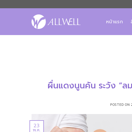
ข้าม
ไป
ยัง
หน้าแรก
เนื้อหา
ผื่นแดงนูนคัน ระวัง “ล
POSTED ON
23
พ.ค.