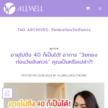
ข้าม
ไป
ยัง
เนื้อหา
TAG ARCHIVES:
วัยทองก่อนวัยอันควร
สุขภาพ
อายุไม่ถึง 40 ก็เป็นได้! อาการ “วัยทอง
ก่อนวัยอันควร” คุณเป็นหรือเปล่า?!
POSTED ON
22/06/2023
BY
ALLWELLHEALTHCARE
22
มิ.ย.