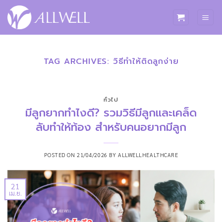
ข้าม
ไป
ยัง
เนื้อหา
TAG ARCHIVES:
วิธีทำให้ติดลูกง่าย
ทั่วไป
มีลูกยากทำไงดี? รวมวิธีมีลูกและเคล็ด
ลับทำให้ท้อง สำหรับคนอยากมีลูก
POSTED ON
21/04/2026
BY
ALLWELLHEALTHCARE
21
เม.ย.