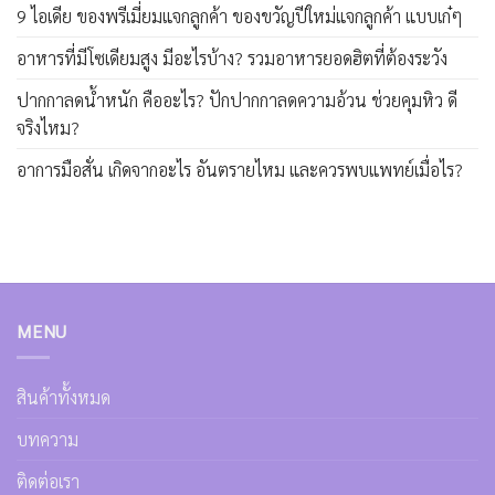
9 ไอเดีย ของพรีเมี่ยมแจกลูกค้า ของขวัญปีใหม่แจกลูกค้า แบบเก๋ๆ
อาหารที่มีโซเดียมสูง มีอะไรบ้าง? รวมอาหารยอดฮิตที่ต้องระวัง
ปากกาลดน้ำหนัก คืออะไร? ปักปากกาลดความอ้วน ช่วยคุมหิว ดี
จริงไหม?
อาการมือสั่น เกิดจากอะไร อันตรายไหม และควรพบแพทย์เมื่อไร?
MENU
สินค้าทั้งหมด
บทความ
ติดต่อเรา