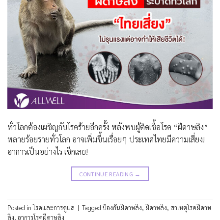
ทั่วโลกต้องเผชิญกับโรคร้ายอีกครั้ง หลังพบผู้ติดเชื้อโรค “ฝีดาษลิง”
หลายร้อยรายทั่วโลก อาจเพิ่มขึ้นเรื่อยๆ ประเทศไทยมีความเสี่ยง!
อาการเป็นอย่างไร เช็กเลย!
CONTINUE READING
→
Posted in
โรคและการดูแล
|
Tagged
ป้องกันฝีดาษลิง
,
ฝีดาษลิง
,
สาเหตุโรคฝีดาษ
ลิง
,
อาการโรคฝีดาษลิง