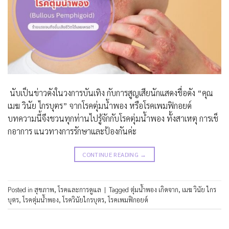
นับเป็นข่าวดังในวงการบันเทิง กับการสูญเสียนักแสดงชื่อดัง “คุณ
เมฆ วินัย ไกรบุตร” จากโรคตุ่มน้ำพอง หรือโรคเพมฟิกอยด์
บทความนี้จึงชวนทุกท่านไปรู้จักกับโรคตุ่มน้ำพอง ทั้งสาเหตุ การเช็
กอาการ แนวทางการรักษาและป้องกันค่ะ
CONTINUE READING
→
Posted in
สุขภาพ
,
โรคและการดูแล
|
Tagged
ตุ่มน้ำพอง เกิดจาก
,
เมฆ วินัย ไกร
บุตร
,
โรคตุ่มน้ำพอง
,
โรควินัยไกรบุตร
,
โรคเพมฟิกอยด์