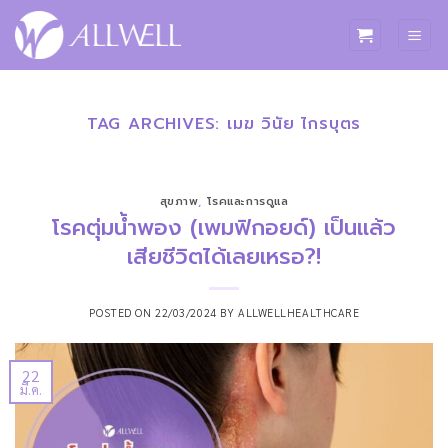
ข้าม
ไป
ยัง
เนื้อหา
TAG ARCHIVES:
เมฆ วินัย ไกรบุตร
สุขภาพ
,
โรคและการดูแล
โรคตุ่มน้ำพอง (เพมฟิกอยด์) เป็นแล้ว
เสียชีวิตได้เลยเหรอ?!
POSTED ON
22/03/2024
BY
ALLWELLHEALTHCARE
22
มี.ค.