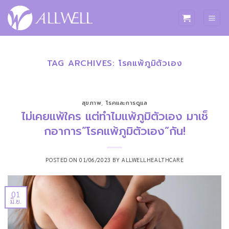
ข้าม
ไป
ยัง
เนื้อหา
TAG ARCHIVES:
โรคแพ้ภูมิตัวเอง
สุขภาพ
,
โรคและการดูแล
ไม่เคยแพ้ใคร แต่ทำไมแพ้ภูมิตัวเอง มาเช็
กอาการ”โรคแพ้ภูมิตัวเอง”กัน!
POSTED ON
01/06/2023
BY
ALLWELLHEALTHCARE
01
มิ.ย.