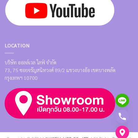
LOCATION
บริษัท ออลล์เวล ไลฟ์ จำกัด
73, 75 ซอยจรัญสนิทวงศ์ 89/2 แขวงบางอ้อ เขตบางพลัด
กรุงเทพฯ 10700