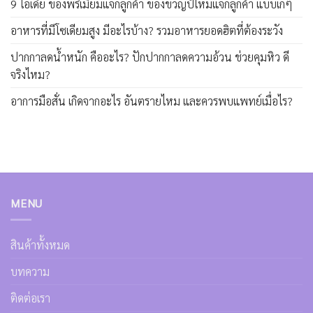
9 ไอเดีย ของพรีเมี่ยมแจกลูกค้า ของขวัญปีใหม่แจกลูกค้า แบบเก๋ๆ
อาหารที่มีโซเดียมสูง มีอะไรบ้าง? รวมอาหารยอดฮิตที่ต้องระวัง
ปากกาลดน้ำหนัก คืออะไร? ปักปากกาลดความอ้วน ช่วยคุมหิว ดี
จริงไหม?
อาการมือสั่น เกิดจากอะไร อันตรายไหม และควรพบแพทย์เมื่อไร?
MENU
สินค้าทั้งหมด
บทความ
ติดต่อเรา