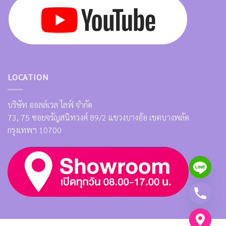
LOCATION
บริษัท ออลล์เวล ไลฟ์ จำกัด
73, 75 ซอยจรัญสนิทวงศ์ 89/2 แขวงบางอ้อ เขตบางพลัด
กรุงเทพฯ 10700