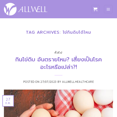
ข้าม
ไป
ยัง
เนื้อหา
TAG ARCHIVES:
ไข่กินดิบได้ไหม
ทั่วไป
กินไข่ดิบ อันตรายไหม? เสี่ยงเป็นโรค
อะไรหรือเปล่า?!
POSTED ON
27/07/2023
BY
ALLWELLHEALTHCARE
27
ก.ค.