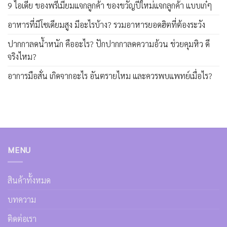
9 ไอเดีย ของพรีเมี่ยมแจกลูกค้า ของขวัญปีใหม่แจกลูกค้า แบบเก๋ๆ
อาหารที่มีโซเดียมสูง มีอะไรบ้าง? รวมอาหารยอดฮิตที่ต้องระวัง
ปากกาลดน้ำหนัก คืออะไร? ปักปากกาลดความอ้วน ช่วยคุมหิว ดี
จริงไหม?
อาการมือสั่น เกิดจากอะไร อันตรายไหม และควรพบแพทย์เมื่อไร?
MENU
สินค้าทั้งหมด
บทความ
ติดต่อเรา