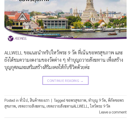
ALLWELL ขอแนะนำทริปไหว้พระ 9 วัด ที่เน้นขอพรสุขภาพ และ
ยังได้ชมความงดงามของวัดต่าง ๆ ทำบุญถวายสังฆทาน เพื่อสร้าง
บุญกุศลและเสริมสร้างสิริมงคลให้กับชีวิตด้วยค่ะ
CONTINUE READING
→
Posted in
ทั่วไป
,
สินค้าของเรา
|
Tagged
ขอพรสุขภาพ
,
ทำบุญ 9 วัด
,
พิกัดขอพร
สุขภาพ
,
เซตถวายสังฆทาน
,
เซตถวายสังฆทานALLWELL
,
ไหว้พระ 9 วัด
Leave a comment