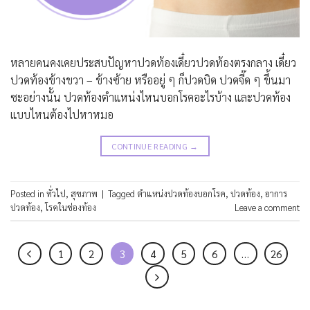
หลายคนคงเคยประสบปัญหาปวดท้องเดี๋ยวปวดท้องตรงกลาง เดี๋ยว
ปวดท้องข้างขวา – ข้างซ้าย หรืออยู่ ๆ ก็ปวดบิด ปวดจี๊ด ๆ ขึ้นมา
ซะอย่างนั้น ปวดท้องตำแหน่งไหนบอกโรคอะไรบ้าง และปวดท้อง
แบบไหนต้องไปหาหมอ
CONTINUE READING
→
Posted in
ทั่วไป
,
สุขภาพ
|
Tagged
ตำแหน่งปวดท้องบอกโรค
,
ปวดท้อง
,
อาการ
ปวดท้อง
,
โรคในช่องท้อง
Leave a comment
1
2
3
4
5
6
…
26