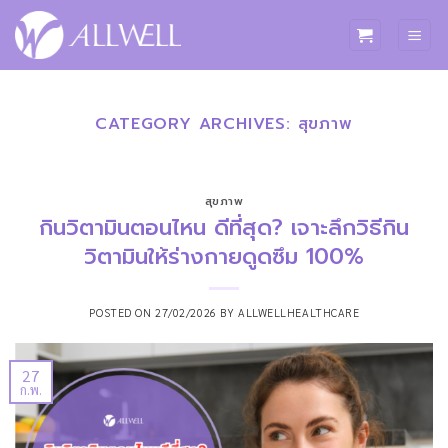
ข้าม
ไป
ยัง
เนื้อหา
CATEGORY ARCHIVES:
สุขภาพ
สุขภาพ
กินวิตามินตอนไหน ดีที่สุด? เจาะลึกวิธีกิน
วิตามินให้ร่างกายดูดซึม 100%
POSTED ON
27/02/2026
BY
ALLWELLHEALTHCARE
27
ก.พ.