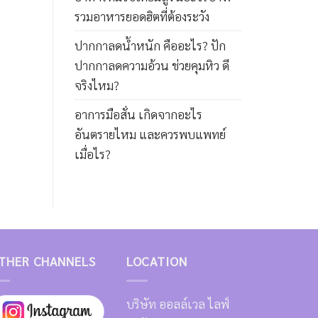
รวมอาหารยอดฮิตที่ต้องระวัง
ปากกาลดน้ำหนัก คืออะไร? ปัก
ปากกาลดความอ้วน ช่วยคุมหิว ดี
จริงไหม?
อาการมือสั่น เกิดจากอะไร
อันตรายไหม และควรพบแพทย์
เมื่อไร?
THER CHANNELS
LOCATION
บริษัท ออลล์เวล ไลฟ์