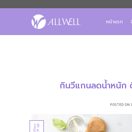
ข้าม
ไป
ยัง
หน้าแรก
เนื้อหา
กินวีแกนลดน้ำหนัก ด
POSTED ON
19
มิ.ย.