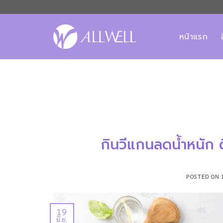
ข้าม
ไป
ยัง
หน้าแรก
เนื้อหา
กินวีแกนลดน้ำหนัก ด
POSTED ON
19
มิ.ย.