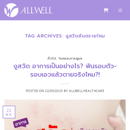
ข้าม
ไป
ยัง
เนื้อหา
TAG ARCHIVES:
งูสวัดอันตรายไหม
ทั่วไป
,
โรคและการดูแล
งูสวัด อาการเป็นอย่างไร? พันรอบตัว-
รอบเอวแล้วตายจริงไหม?!
POSTED ON
22/05/2023
BY
ALLWELLHEALTHCARE
22
พ.ค.