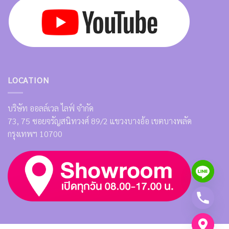
LOCATION
บริษัท ออลล์เวล ไลฟ์ จำกัด
73, 75 ซอยจรัญสนิทวงศ์ 89/2 แขวงบางอ้อ เขตบางพลัด
กรุงเทพฯ 10700