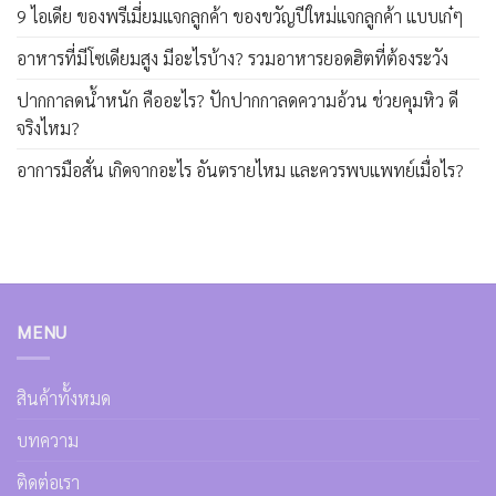
9 ไอเดีย ของพรีเมี่ยมแจกลูกค้า ของขวัญปีใหม่แจกลูกค้า แบบเก๋ๆ
อาหารที่มีโซเดียมสูง มีอะไรบ้าง? รวมอาหารยอดฮิตที่ต้องระวัง
ปากกาลดน้ำหนัก คืออะไร? ปักปากกาลดความอ้วน ช่วยคุมหิว ดี
จริงไหม?
อาการมือสั่น เกิดจากอะไร อันตรายไหม และควรพบแพทย์เมื่อไร?
MENU
สินค้าทั้งหมด
บทความ
ติดต่อเรา