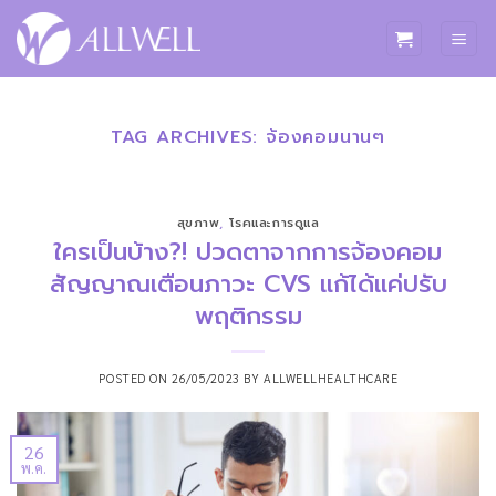
ข้าม
ไป
ยัง
เนื้อหา
TAG ARCHIVES:
จ้องคอมนานๆ
สุขภาพ
,
โรคและการดูแล
ใครเป็นบ้าง?! ปวดตาจากการจ้องคอม
สัญญาณเตือนภาวะ CVS แก้ได้แค่ปรับ
พฤติกรรม
POSTED ON
26/05/2023
BY
ALLWELLHEALTHCARE
26
พ.ค.