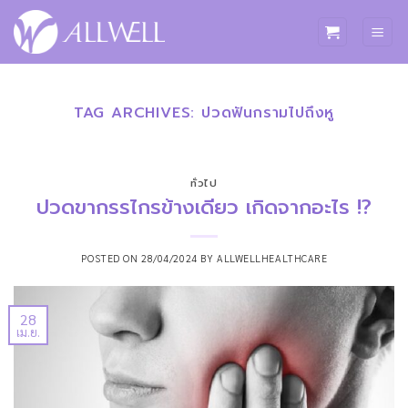
ข้าม
ไป
ยัง
เนื้อหา
TAG ARCHIVES:
ปวดฟันกรามไปถึงหู
ทั่วไป
ปวดขากรรไกรข้างเดียว เกิดจากอะไร !?
POSTED ON
28/04/2024
BY
ALLWELLHEALTHCARE
28
เม.ย.