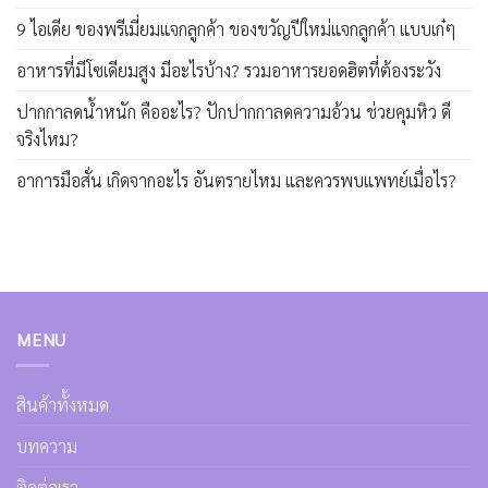
9 ไอเดีย ของพรีเมี่ยมแจกลูกค้า ของขวัญปีใหม่แจกลูกค้า แบบเก๋ๆ
อาหารที่มีโซเดียมสูง มีอะไรบ้าง? รวมอาหารยอดฮิตที่ต้องระวัง
ปากกาลดน้ำหนัก คืออะไร? ปักปากกาลดความอ้วน ช่วยคุมหิว ดี
จริงไหม?
อาการมือสั่น เกิดจากอะไร อันตรายไหม และควรพบแพทย์เมื่อไร?
MENU
สินค้าทั้งหมด
บทความ
ติดต่อเรา