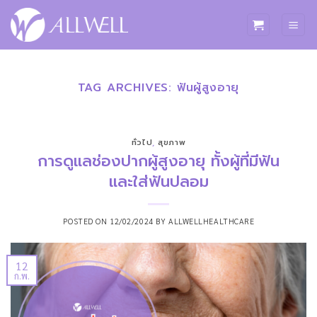
ข้าม
ไป
ยัง
เนื้อหา
TAG ARCHIVES:
ฟันผู้สูงอายุ
ทั่วไป
,
สุขภาพ
การดูแลช่องปากผู้สูงอายุ ทั้งผู้ที่มีฟัน
และใส่ฟันปลอม
POSTED ON
12/02/2024
BY
ALLWELLHEALTHCARE
12
ก.พ.